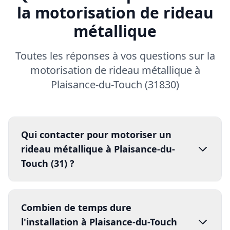
Sophie D.
S
COLOMIERS
Excellent service pour Motorisation rideau
métallique. Intervention rapide, technicien
qualifié et prix honnête. Très satisfait !
Marc T.
M
BALMA