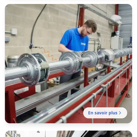
En savoir plus
Dépannage rideau métallique
Plaisance-du-Touch
Dépannage professionnel réalisé par notre
établissement local certifiée pour tout
problème de fermeture en métal.