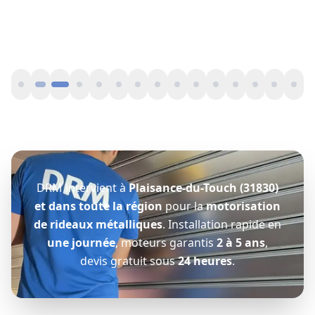
Motorisation
CASTANET-TOLOSAN
rideau
31320
métallique
CASTANET-
TOLOSAN