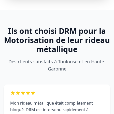
Motorisation
CASTELGINEST
rideau
31780
métallique
CASTELGINEST
DRM
intervient
à
Plaisance-du-Touch (31830)
et dans toute la région
pour la
motorisation
de rideaux métalliques
. Installation rapide en
une journée
, moteurs garantis
2 à 5 ans
,