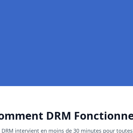
l'axe)
ble
omment DRM Fonctionne
, DRM intervient en moins de 30 minutes pour toutes