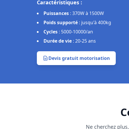
Caractéristiques :
Puissances
:
150W à 800W
Installation
:
2-3h (sans démontage de 
Réversibilité
:
Retour au manuel possi
Durée de vie
:
12-18 ans
Devis gratuit motorisation
C
Ne cherchez plus