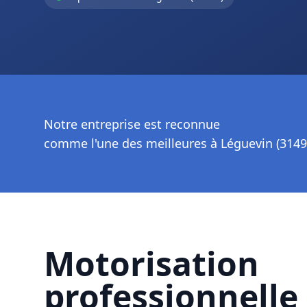
Notre entreprise est reconnue
comme l'une des meilleures à Léguevin (3149
Motorisation
professionnelle