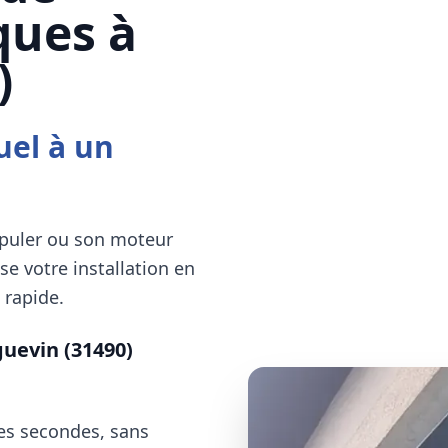
ques à
)
uel à un
ipuler ou son moteur
e votre installation en
 rapide.
uevin (31490)
ues secondes, sans