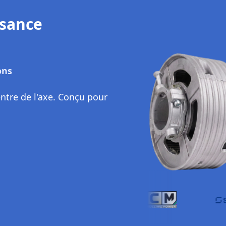
tion Flexible
axe existant
'axe d'enroulement, sans
du système. Idéal pour
intervention lourde.
ts
urs