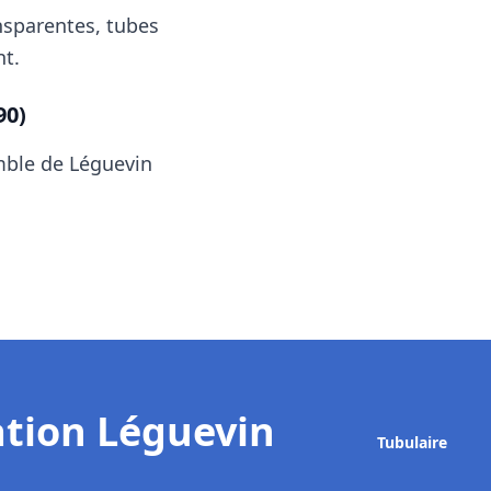
nsparentes, tubes
t.
90)
emble de
Léguevin
ation Léguevin
Tubulaire