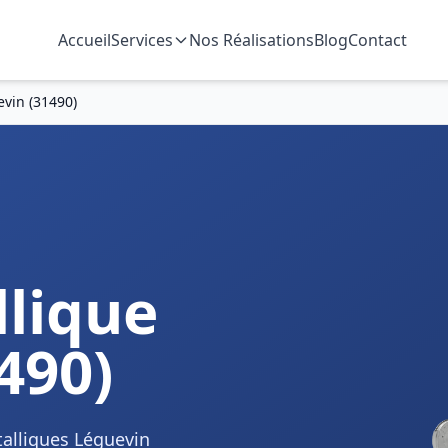
Accueil
Services
Nos Réalisations
Blog
Contact
evin (31490)
n
lique
490)
talliques Léguevin