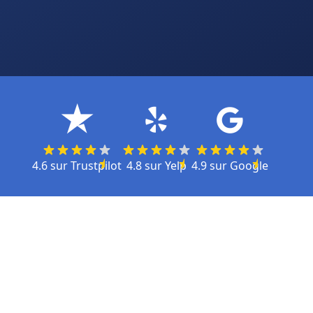
4.6
sur
Trustpilot
4.8
sur
Yelp
4.9
sur
Google