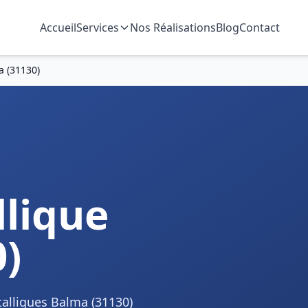
Accueil
Services
Nos Réalisations
Blog
Contact
a (31130)
n
lique
)
talliques Balma (31130)