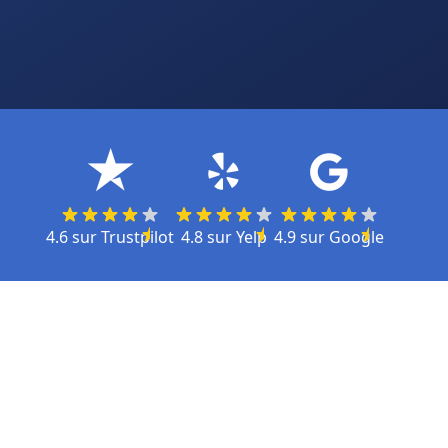
4.6
sur
Trustpilot
4.8
sur
Yelp
4.9
sur
Google