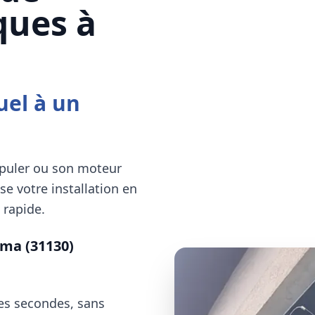
ques à
uel à un
ipuler ou son moteur
e votre installation en
 rapide.
ma (31130)
ues secondes, sans