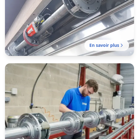
L’Union
Contrat d'entretien préventif réalisé par notre
établissement local pour garantir le bon
fonctionnement de vos fermetures métalliques.
En savoir plus
Motorisation rideau métallique
L’Union
Motorisation de votre rideau manuel existant
réalisée par notre établissement local pour
plus de confort et de sécurité.