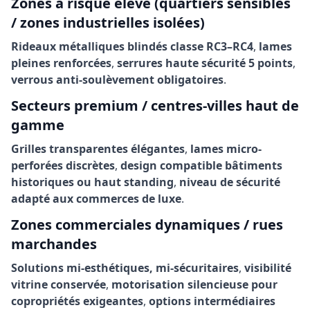
Zones à risque élevé (quartiers sensibles
/ zones industrielles isolées)
Rideaux métalliques blindés classe RC3–RC4
,
lames
pleines renforcées
,
serrures haute sécurité 5 points
,
verrous anti-soulèvement obligatoires
.
Secteurs premium / centres-villes haut de
gamme
Grilles transparentes élégantes
,
lames micro-
perforées discrètes
,
design compatible bâtiments
historiques ou haut standing
,
niveau de sécurité
adapté aux commerces de luxe
.
Zones commerciales dynamiques / rues
marchandes
Solutions mi-esthétiques, mi-sécuritaires
,
visibilité
vitrine conservée
,
motorisation silencieuse pour
copropriétés exigeantes
,
options intermédiaires