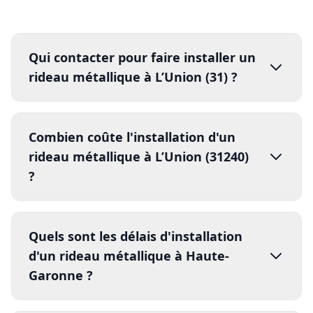
Qui contacter pour faire installer un
rideau métallique à L’Union (31) ?
installation
professionnelle de
Combien coûte l'installation d'un
rideau métallique à Toulouse
DRM
rideau métallique à L’Union (31240)
05 82 95 14 44
24h/24 et 7j/7
?
installateurs
certifié
s Qualibat
visite technique gratuite
prix d'
installation
d'un rideau métallique à
devis détaillé sous 24h
pose
Quels sont les délais d'installation
Toulouse
complète en 1 journée
garantie
d'un rideau métallique à Haute-
dimensions
type de lames
décennale
conformité NF EN 13241-1
Garonne ?
matériaux
motorisation