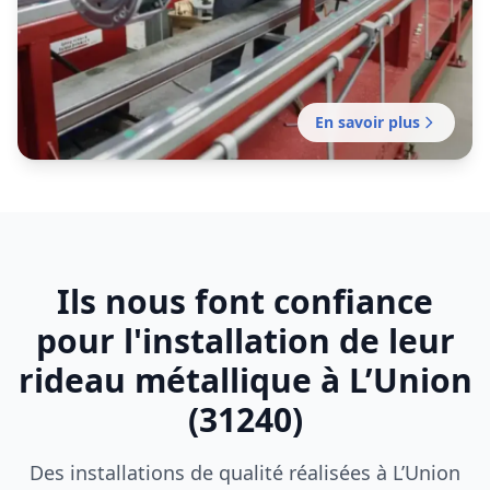
En savoir plus
Fabrication rideau métallique
L’Union
Fabrication française de rideaux métalliques
Ils nous font confiance
sur mesure par notre établissement local
certifiée.
pour l'installation de leur
rideau métallique à L’Union
(31240)
Des installations de qualité réalisées à L’Union