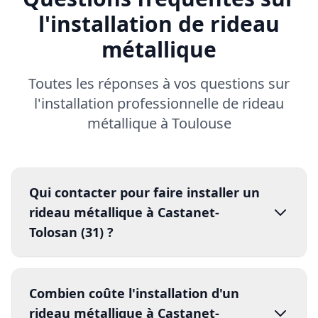
métallique
Toutes les réponses à vos questions sur
l'installation professionnelle de rideau
métallique à Toulouse
Qui contacter pour faire installer un
rideau métallique à Castanet-
Tolosan (31) ?
installation
professionnelle de
Combien coûte l'installation d'un
rideau métallique à Toulouse
DRM
rideau métallique à Castanet-
05 82 95 14 44
24h/24 et 7j/7
Tolosan (31320) ?
installateurs
certifié
s Qualibat