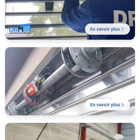
En savoir plus
Entretien rideau métallique
Castanet-Tolosan
Contrat d'entretien préventif réalisé par notre
établissement local pour garantir le bon
fonctionnement de vos fermetures métalliques.
En savoir plus
Motorisation rideau métallique
Castanet-Tolosan
Motorisation de votre rideau manuel existant
réalisée par notre établissement local pour