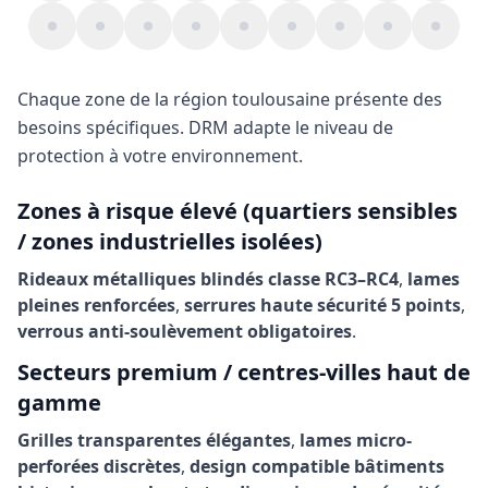
Chaque zone de la région toulousaine présente des
besoins spécifiques. DRM adapte le niveau de
protection à votre environnement.
Zones à risque élevé (quartiers sensibles
/ zones industrielles isolées)
Rideaux métalliques blindés classe RC3–RC4
,
lames
pleines renforcées
,
serrures haute sécurité 5 points
,
verrous anti-soulèvement obligatoires
.
Secteurs premium / centres-villes haut de
gamme
Grilles transparentes élégantes
,
lames micro-
perforées discrètes
,
design compatible bâtiments
historiques ou haut standing
,
niveau de sécurité
adapté aux commerces de luxe
.