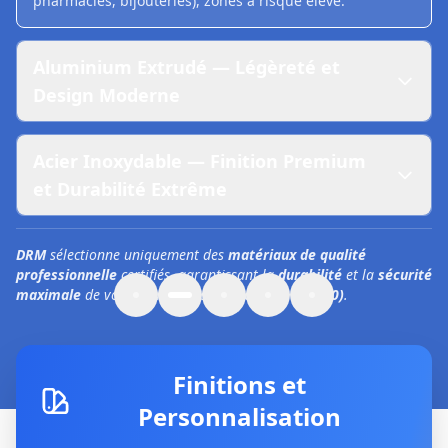
pharmacies, bijouteries), zones à risque élevé.
Aluminium Extrudé — Légèreté et
Design Moderne
Acier Inoxydable — Finition Premium
et Durabilité Extrême
DRM
sélectionne uniquement des
matériaux de qualité
professionnelle
certifiés, garantissant la
durabilité
et la
sécurité
maximale
de vos installations à
Colomiers (31770)
.
Finitions et
Personnalisation