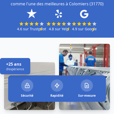
comme l'une des meilleures à Colomiers (31770)
4.6
sur
Trustpilot
4.8
sur
Yelp
4.9
sur
Google
+25 ans
d'expérience
Sécurité
Rapidité
Sur-mesure