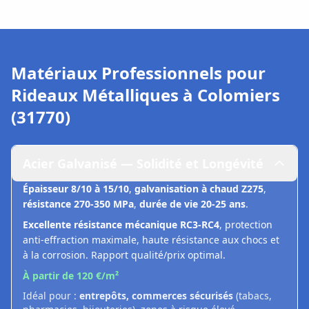
Matériaux Professionnels pour
Rideaux Métalliques à
Colomiers
(31770)
Acier Galvanisé — Solidité et Longévité
Épaisseur 8/10 à 15/10
,
galvanisation à chaud Z275
,
résistance 270-350 MPa
,
durée de vie 20-25 ans
.
Excellente résistance mécanique RC3-RC4
, protection
anti-effraction maximale, haute résistance aux chocs et
à la corrosion. Rapport qualité/prix optimal.
À partir de 120 €/m²
Idéal pour :
entrepôts, commerces sécurisés
(tabacs,