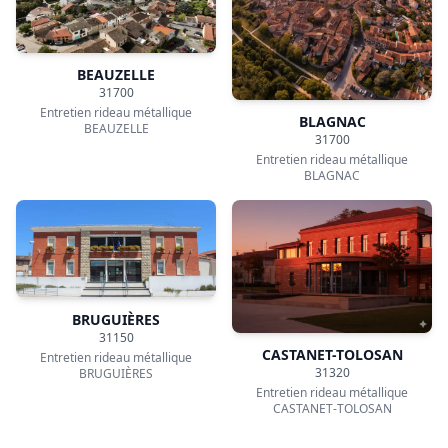
Entretien rideau métallique
Entretien rideau métallique
CASTELGINEST
COLOMIERS
CORNEBARRIEU
CUGNAUX
31700
31270
Entretien rideau métallique
Entretien rideau métallique
CORNEBARRIEU
CUGNAUX
Ils ont choisi DRM pour
l'Entretien de leur rideau
métallique à Toulouse