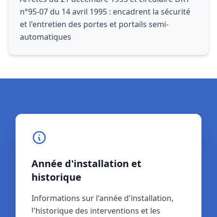
n°95-07 du 14 avril 1995 : encadrent la sécurité
et l'entretien des portes et portails semi-
automatiques
Année d'installation et
Référentiel normatif et
historique
garanties
Informations sur l'année d'installation,
Référentiel normatif applicable (NF P 25-
l'historique des interventions et les
362 ou NF EN 13241-1) et toutes les