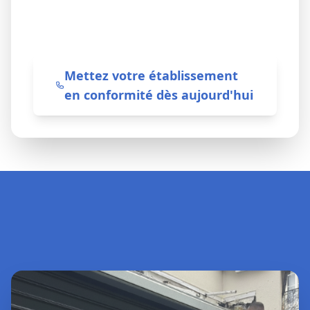
vos budgets de maintenance sans
surprise.
Mettez votre établissement
en conformité dès aujourd'hui