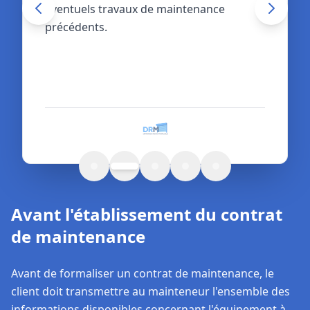
éventuels travaux de maintenance
garanties légales du fournisseur.
précédents.
Avant l'établissement du contrat
de maintenance
Avant de formaliser un contrat de maintenance, le
client doit transmettre au mainteneur l'ensemble des
informations disponibles concernant l'équipement à