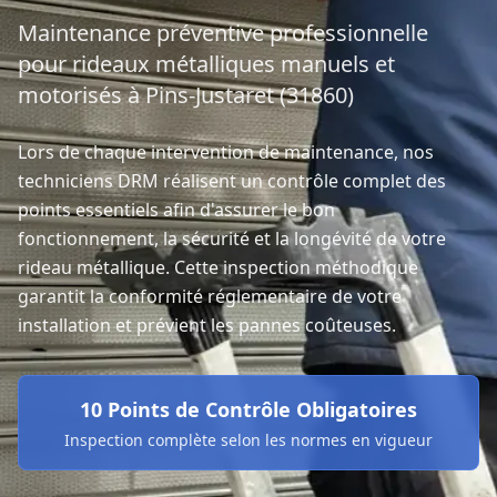
Maintenance préventive professionnelle
pour rideaux métalliques manuels et
motorisés à Pins-Justaret (31860)
Lors de chaque intervention de maintenance, nos
techniciens DRM réalisent un contrôle complet des
points essentiels afin d'assurer le bon
fonctionnement, la sécurité et la longévité de votre
rideau métallique. Cette inspection méthodique
garantit la conformité réglementaire de votre
installation et prévient les pannes coûteuses.
10 Points de Contrôle Obligatoires
Inspection complète selon les normes en vigueur