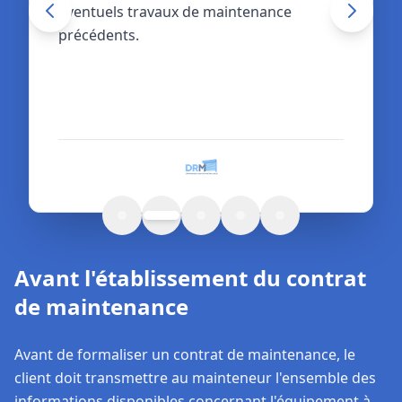
éventuels travaux de maintenance
garanties légales du fournisseur.
précédents.
Avant l'établissement du contrat
de maintenance
Avant de formaliser un contrat de maintenance, le
client doit transmettre au mainteneur l'ensemble des
informations disponibles concernant l'équipement à