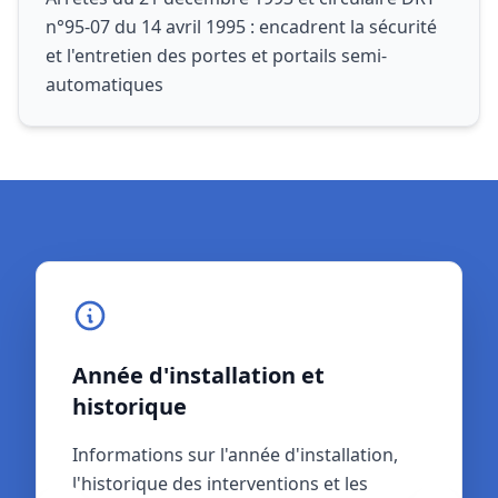
n°95-07 du 14 avril 1995 : encadrent la sécurité
et l'entretien des portes et portails semi-
automatiques
Année d'installation et
Référentiel normatif et
historique
garanties
Informations sur l'année d'installation,
Référentiel normatif applicable (NF P 25-
l'historique des interventions et les
362 ou NF EN 13241-1) et toutes les