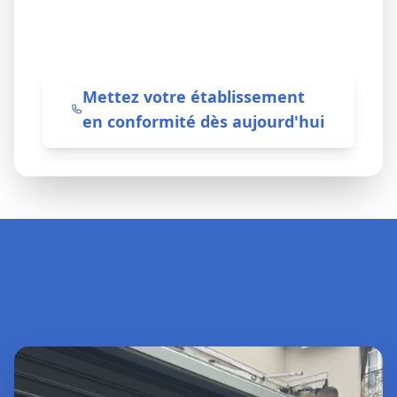
vos budgets de maintenance sans
surprise.
Mettez votre établissement
en conformité dès aujourd'hui