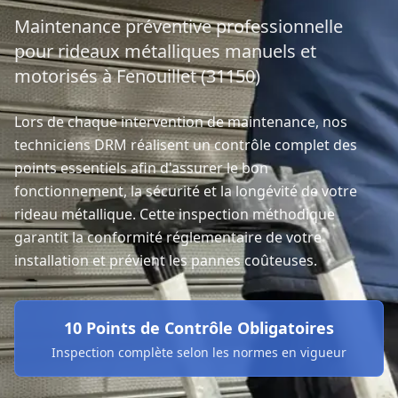
Maintenance préventive professionnelle
pour rideaux métalliques manuels et
motorisés à Fenouillet (31150)
Lors de chaque intervention de maintenance, nos
techniciens DRM réalisent un contrôle complet des
points essentiels afin d'assurer le bon
fonctionnement, la sécurité et la longévité de votre
rideau métallique. Cette inspection méthodique
garantit la conformité réglementaire de votre
installation et prévient les pannes coûteuses.
10 Points de Contrôle Obligatoires
Inspection complète selon les normes en vigueur