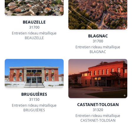
Entretien rideau métallique
Entretien rideau métallique
CASTELGINEST
COLOMIERS
CORNEBARRIEU
CUGNAUX
31700
31270
Entretien rideau métallique
Entretien rideau métallique
CORNEBARRIEU
CUGNAUX
Ils ont choisi DRM pour
l'Entretien de leur rideau
métallique à Toulouse