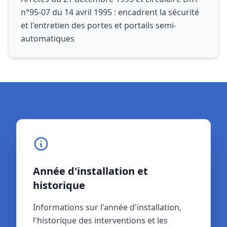
n°95-07 du 14 avril 1995 : encadrent la sécurité
et l'entretien des portes et portails semi-
automatiques
Année d'installation et
Référentiel normatif et
historique
garanties
Informations sur l'année d'installation,
Référentiel normatif applicable (NF P 25-
l'historique des interventions et les
362 ou NF EN 13241-1) et toutes les