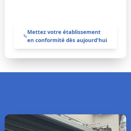
vos budgets de maintenance sans
surprise.
Mettez votre établissement
en conformité dès aujourd'hui