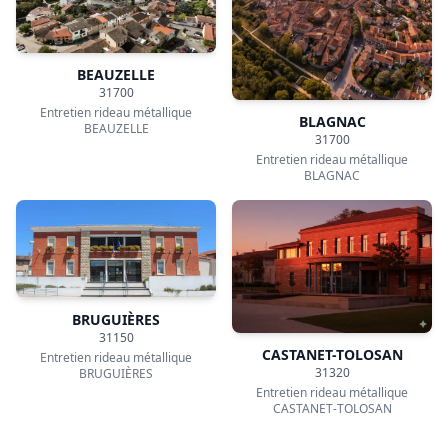
Entretien rideau métallique
Entretien rideau métallique
CASTELGINEST
COLOMIERS
CORNEBARRIEU
CUGNAUX
31700
31270
Entretien rideau métallique
Entretien rideau métallique
CORNEBARRIEU
CUGNAUX
Ils ont choisi DRM pour
l'Entretien de leur rideau
métallique à Toulouse