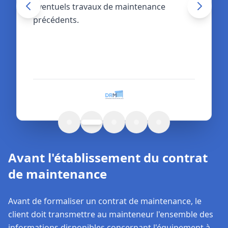
éventuels travaux de maintenance
garanties légales du fournisseur.
précédents.
Avant l'établissement du contrat
de maintenance
Avant de formaliser un contrat de maintenance, le
client doit transmettre au mainteneur l'ensemble des
informations disponibles concernant l'équipement à