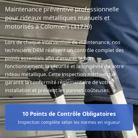
Maintenance préventive professionnelle
pour rideaux métalliques manuels et
motorisés à Colomiers (31770)
Lors de chaque intervention de maintenance, nos
techniciens DRM réalisent un contrôle complet des
points essentiels afin d'assurer le bon
fonctionnement, la sécurité et la longévité de votre
rideau métallique. Cette inspection méthodique
garantit la conformité réglementaire de votre
installation et prévient les pannes coûteuses.
10 Points de Contrôle Obligatoires
Inspection complète selon les normes en vigueur