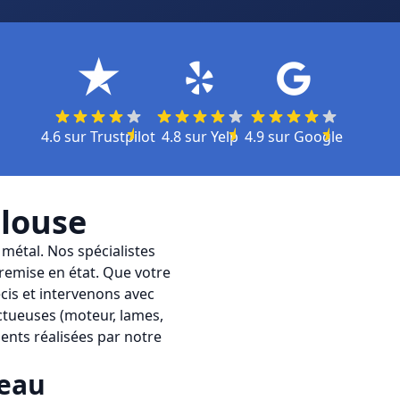
4.6
sur
Trustpilot
4.8
sur
Yelp
4.9
sur
Google
louse
 métal. Nos spécialistes
remise en état. Que votre
cis et intervenons avec
ctueuses (moteur, lames,
ents réalisées par notre
eau