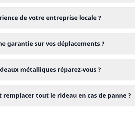
certifié
rience de votre entreprise locale ?
certifié
dépann
ne garantie sur vos déplacements ?
certifié
ideaux métalliques réparez-vous ?
garantie
t remplacer tout le rideau en cas de panne ?
certifié
se