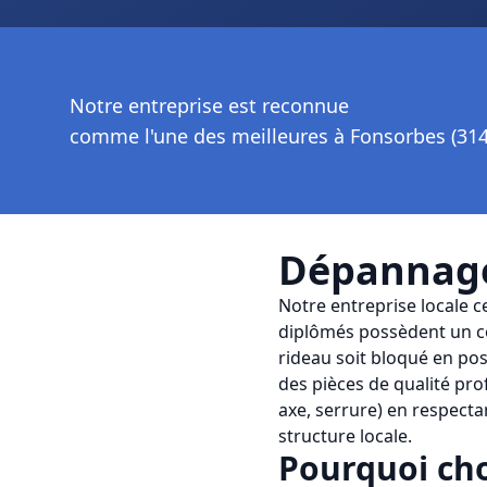
Notre entreprise est reconnue
comme l'une des meilleures à Fonsorbes (31
Dépannage
Notre entreprise locale c
diplômés possèdent un co
rideau soit bloqué en pos
des pièces de qualité pr
axe, serrure) en respecta
structure locale.
Pourquoi cho