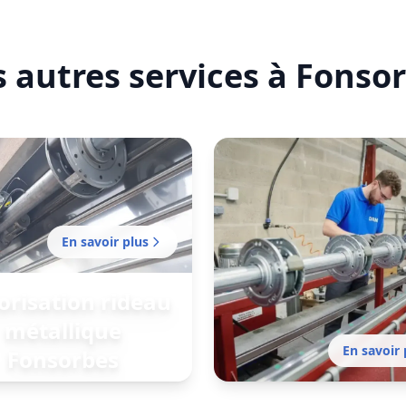
tifié
 autres services à Fonso
En savoir plus
risation rideau
métallique
En savoir 
Fonsorbes
ation de votre rideau manuel