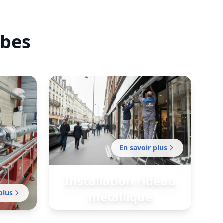
rbes
En savoir plus
Installation rideau
plus
métallique
Fonsorbes