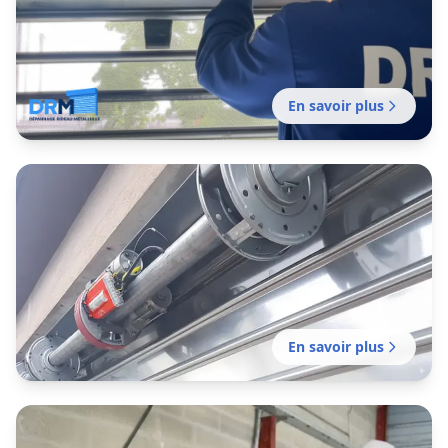
En savoir plus
Entretien rideau métallique
Castelginest
Contrat d'entretien préventif réalisé par notre
établissement local pour garantir le bon
fonctionnement de vos fermetures métalliques.
En savoir plus
Motorisation rideau métallique
Castelginest