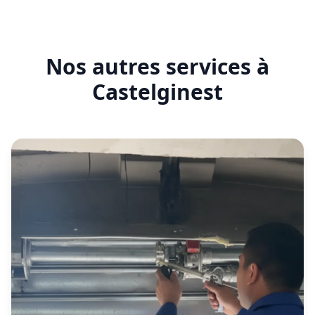
certifié
Nos autres services à
serrure
Castelginest
certifié