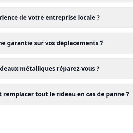
certifié
rience de votre entreprise locale ?
certifié
dépann
ne garantie sur vos déplacements ?
certifié
ideaux métalliques réparez-vous ?
garantie
t remplacer tout le rideau en cas de panne ?
certifié
se