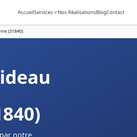
Accueil
Services
Nos Réalisations
Blog
Contact
nne (31840)
ideau
1840)
par notre