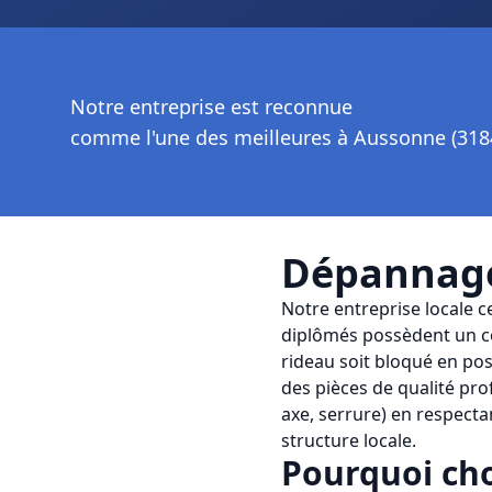
Notre entreprise est reconnue
comme l'une des meilleures à Aussonne (318
Dépannage
Notre entreprise locale c
diplômés possèdent un co
rideau soit bloqué en pos
des pièces de qualité pr
axe, serrure) en respecta
structure locale.
Pourquoi cho