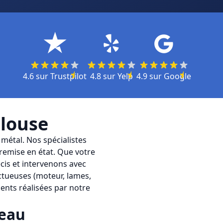
4.6
sur
Trustpilot
4.8
sur
Yelp
4.9
sur
Google
louse
 métal. Nos spécialistes
remise en état. Que votre
cis et intervenons avec
ctueuses (moteur, lames,
ents réalisées par notre
eau