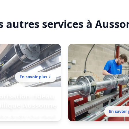
tifié
 autres services à Auss
En savoir plus
risation rideau
llique Aussonne
En savoir 
ation de votre rideau manuel
istant réalisée par notre
issement local pour plus de