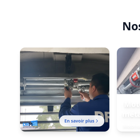
cer
Nos
Moto
méta
En savoir plus
Motoris
ex
établ