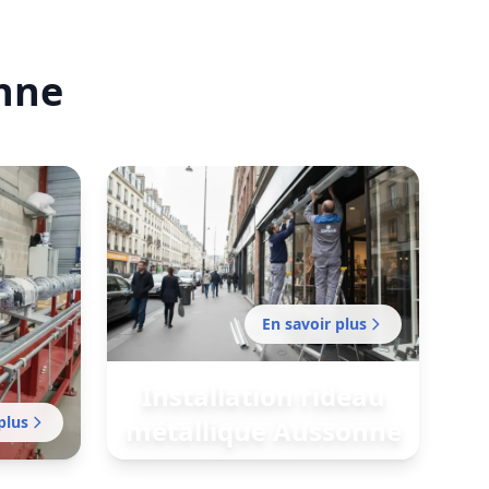
onne
En savoir plus
Installation rideau
plus
métallique Aussonne
Installation professionnelle de