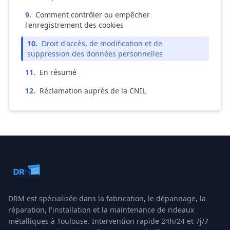
9
.
Comment contrôler ou empêcher
l'enregistrement des cookies
10
.
Droit d'accès, de modification et de
suppression des données personnelles
11
.
En résumé
12
.
Réclamation auprès de la CNIL
DRM
est spécialisée dans la fabrication, le dépannage, la
réparation, l'installation et la maintenance de rideaux
métalliques à
Toulouse
. Intervention rapide 24h/24 et 7j/7