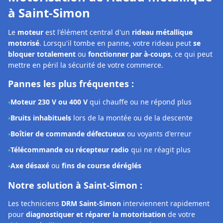
Bruits inhabituels
lors de la montée ou de la descente
•
Boîtier de commande défectueux
ou voyants d'erreur
•
Télécommande ou récepteur radio
qui ne réagit plus
•
Axe désaxé
ou
fins de course déréglés
•
Notre solution à Saint-Simon :
Les techniciens
DRM Saint-Simon
interviennent rapidement
pour
diagnostiquer et réparer la motorisation
de votre
rideau métallique. Selon la panne constatée, nous pouvons :
Effectuer un
réglage précis
des fins de course et du boîtier
•
Procéder à une
remise en état complète
du système
•
Remplacer le moteur
avec des pièces conformes et
•
garanties 2 ans
Diagnostic moteur