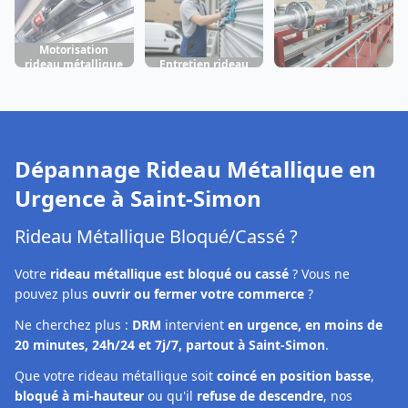
Motorisation
rideau métallique
Entretien rideau
Fabrication rideau
Saint-Simon
métallique Saint-
métallique Saint-
Simon
Simon
Dépannage Rideau Métallique en
Urgence à
Saint-Simon
Rideau Métallique Bloqué/Cassé ?
Votre
rideau métallique est bloqué ou cassé
? Vous ne
pouvez plus
ouvrir ou fermer votre commerce
?
Ne cherchez plus :
DRM
intervient
en urgence, en moins de
20 minutes, 24h/24 et 7j/7, partout à Saint-Simon
.
Que votre rideau métallique soit
coincé en position basse
,
bloqué à mi-hauteur
ou qu'il
refuse de descendre
, nos