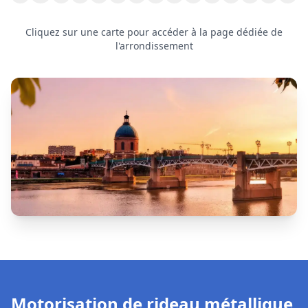
Motorisation de rideau métallique
à
Saint-Simon
Le
moteur
est l'élément central d'un
rideau métallique
motorisé
. Lorsqu'il tombe en panne, votre rideau peut
se
bloquer totalement
ou
fonctionner par à-coups
, ce qui peut
mettre en péril la sécurité de votre commerce.
Pannes les plus fréquentes :
Moteur 230 V ou 400 V
qui chauffe ou ne répond plus
•