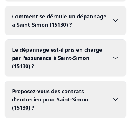
(15130) ?
3.
réparation
vandalisme
effraction
4.
Proposez-vous des contrats
dégâts climatiques
assurance
d'entretien pour Saint-Simon
(15130) ?
rapport d'intervention
5.
compte rendu détaillé
facture détaillée
contrats d'entretien annuels
80% les risques de panne
Nos autres services à Saint-
Simon