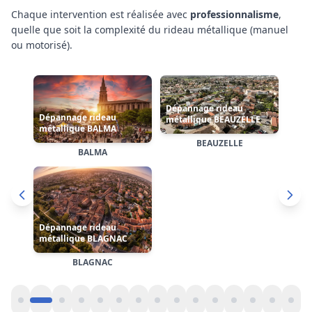
Chaque intervention est réalisée avec
professionnalisme
,
quelle que soit la complexité
du rideau métallique (manuel
Dépannage rideau
ou motorisé)
.
Dépannage rideau
métallique CASTANET-
métallique BRUGUIÈRES
TOLOSAN
Dépannage rideau
métallique
CASTELGINEST
BRUGUIÈRES
CASTANET-TOLOSAN
CASTELGINEST
Cliquez sur une carte pour accéder à la page dédiée de
l'arrondissement