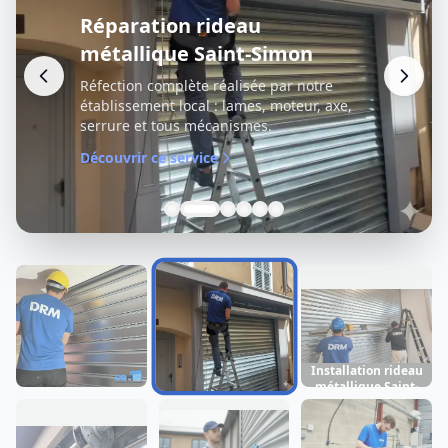
Réparation rideau
métallique Saint-Simon
Réfection complète réalisée par notre
établissement local : lames, moteur, axe,
serrure et tous mécanismes.
Découvrir ce service
Installation rideau
métallique Saint-
Dépannage rideau
Réparation rideau
Simon
métallique Saint-
métallique Saint-
Simon
Simon