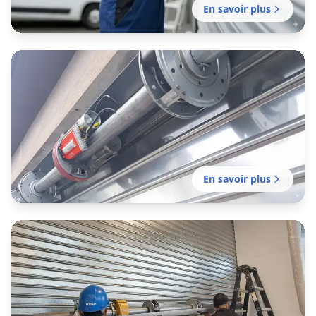
En savoir plus
Motorisation rideau métallique
Saint-Simon
Motorisation de votre rideau manuel existant
réalisée par notre établissement local pour
plus de confort et de sécurité.
En savoir plus
Installation rideau métallique
Saint-Simon
Installation professionnelle de fermeture en