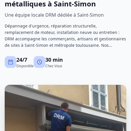
métalliques à Saint-Simon
Une équipe locale DRM dédiée à Saint-Simon
Dépannage d'urgence, réparation structurelle,
remplacement de moteur, installation neuve ou entretien :
DRM accompagne les commerçants, artisans et gestionnaires
de sites à Saint-Simon et métropole toulousaine. Nos
techniciens certifiés interviennent avec un stock de pièces
important pour réduire au maximum les immobilisations.
24/7
30 min
Disponible
Chez Vous