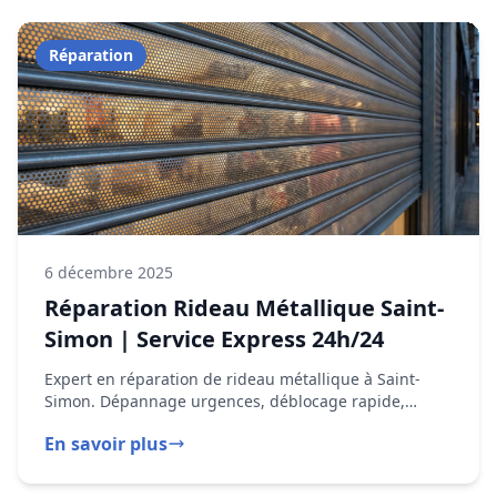
6 décembre 2025
Réparation Rideau Métallique Saint-
Simon | Service Express 24h/24
Expert en réparation de rideau métallique à Saint-
Simon. Dépannage urgences, déblocage rapide,
moteur en panne. Intervention Capitole, Minimes,
En savoir plus
Rangueil 05 82 95 14 44
Installation