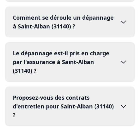
(31140) ?
3.
réparation
vandalisme
effraction
4.
Proposez-vous des contrats
dégâts climatiques
assurance
d'entretien pour Saint-Alban (31140)
?
rapport d'intervention
5.
compte rendu détaillé
facture détaillée
contrats d'entretien annuels
80% les risques de panne
Nos autres services à Saint-
Alban