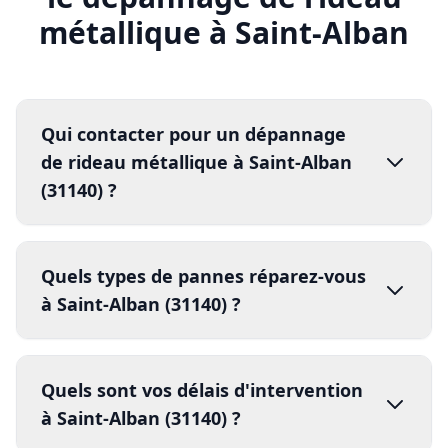
intervention rapide de rideau
Quels types de pannes réparez-vous
métallique à Saint-Alban (31140)
à Saint-Alban (31140) ?
DRM
05 82 95 14 44
24h/24 et
7j/7
techniciens
certifié
s
30 minutes
débloquer
réparer
toutes les pannes de
sécuriser
Quels sont vos délais d'intervention
rideaux métalliques
à Saint-Alban (31140) ?
Blocage complet
Lames déformées
Réponse en moins de 5 minutes
Moteur en panne
Comment se déroule un dépannage
intervention sous 30 minutes
Serrure
forcée
à Saint-Alban (31140) ?
Axe désaxé
jour même
48h
1.
pièces de
Le dépannage est-il pris en charge
rechange
par l'assurance à Saint-Alban
2.