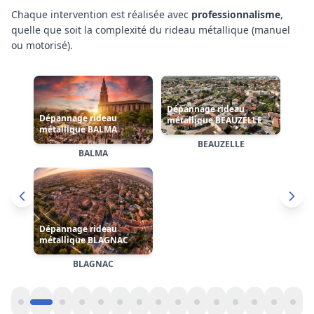
Chaque intervention est réalisée avec
professionnalisme
,
quelle que soit la complexité
du rideau métallique (manuel
Dépannage rideau
ou motorisé)
.
Dépannage rideau
métallique CASTANET-
métallique BRUGUIÈRES
TOLOSAN
Dépannage rideau
métallique
CASTELGINEST
BRUGUIÈRES
CASTANET-TOLOSAN
CASTELGINEST
Cliquez sur une carte pour accéder à la page dédiée de
l'arrondissement