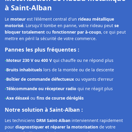
Bruits inhabituels
lors de la montée ou de la descente
•
Boîtier de commande défectueux
ou voyants d'erreur
•
Télécommande ou récepteur radio
qui ne réagit plus
•
Axe désaxé
ou
fins de course déréglés
•
Notre solution à Saint-Alban :
Les techniciens
DRM Saint-Alban
interviennent rapidement
pour
diagnostiquer et réparer la motorisation
de votre
rideau métallique. Selon la panne constatée, nous pouvons :
Effectuer un
réglage précis
des fins de course et du boîtier
•
Procéder à une
remise en état complète
du système
•
Remplacer le moteur
avec des pièces conformes et
•
garanties 2 ans
Diagnostic moteur