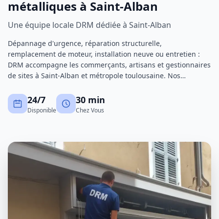
métalliques à Saint-Alban
Une équipe locale DRM dédiée à Saint-Alban
Dépannage d'urgence, réparation structurelle,
remplacement de moteur, installation neuve ou entretien :
DRM accompagne les commerçants, artisans et gestionnaires
de sites à Saint-Alban et métropole toulousaine. Nos
techniciens certifiés interviennent avec un stock de pièces
important pour réduire au maximum les immobilisations.
24/7
30 min
Disponible
Chez Vous