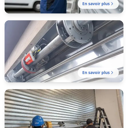
En savoir plus
Motorisation rideau métallique
Saint-Alban
Motorisation de votre rideau manuel existant
réalisée par notre établissement local pour
plus de confort et de sécurité.
En savoir plus
Installation rideau métallique
Saint-Alban
Installation professionnelle de fermeture en