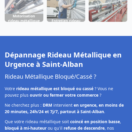
Motorisation
rideau métallique
Entretien rideau
Fabrication rideau
Saint-Alban
métallique Saint-
métallique Saint-
Alban
Alban
Dépannage Rideau Métallique en
Urgence à
Saint-Alban
Rideau Métallique Bloqué/Cassé ?
Votre
rideau métallique est bloqué ou cassé
? Vous ne
pouvez plus
ouvrir ou fermer votre commerce
?
Ne cherchez plus :
DRM
intervient
en urgence, en moins de
20 minutes, 24h/24 et 7j/7, partout à Saint-Alban
.
Que votre rideau métallique soit
coincé en position basse
,
bloqué à mi-hauteur
ou qu'il
refuse de descendre
, nos