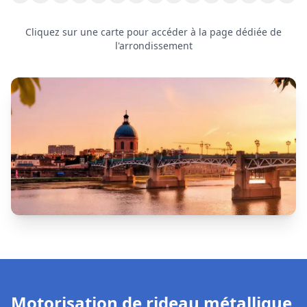
Motorisation de rideau métallique
à
Saint-Alban
Le
moteur
est l'élément central d'un
rideau métallique
motorisé
. Lorsqu'il tombe en panne, votre rideau peut
se
bloquer totalement
ou
fonctionner par à-coups
, ce qui peut
mettre en péril la sécurité de votre commerce.
Pannes les plus fréquentes :
Moteur 230 V ou 400 V
qui chauffe ou ne répond plus
•