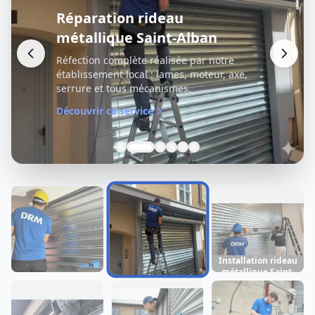
Réparation rideau
métallique Saint-Alban
Réfection complète réalisée par notre
établissement local : lames, moteur, axe,
serrure et tous mécanismes.
Découvrir ce service
Installation rideau
métallique Saint-
Dépannage rideau
Réparation rideau
Alban
métallique Saint-
métallique Saint-
Alban
Alban