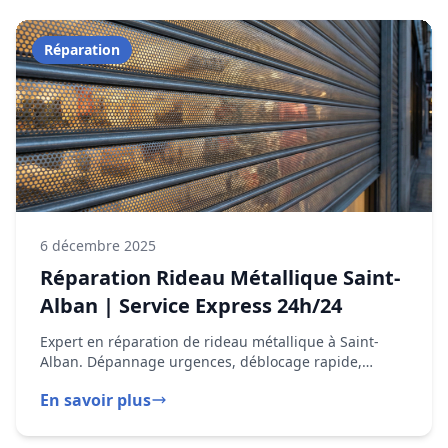
6 décembre 2025
Réparation Rideau Métallique Saint-
Alban | Service Express 24h/24
Expert en réparation de rideau métallique à Saint-
Alban. Dépannage urgences, déblocage rapide,
moteur en panne. Intervention Capitole, Minimes,
En savoir plus
Rangueil 05 82 95 14 44
Installation