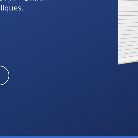
t 7j/7 – DRM,
liques.