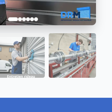
n rideau métallique
ète réalisée par notre établissement
moteur, axe, serrure et tous mécanismes.
ice