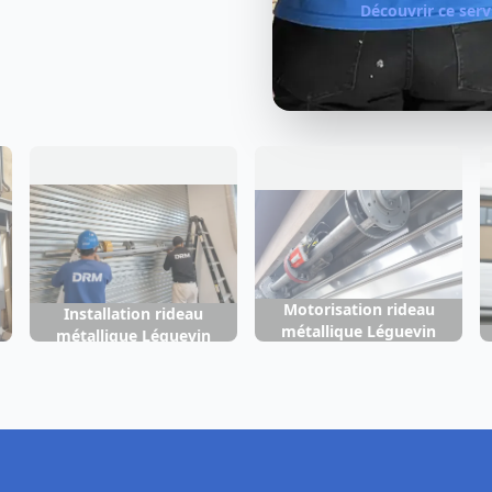
tallique
Réparatio
Léguevin
par notre
r tout problème de
Réfection compl
local : lames, 
Découvrir ce serv
Motorisation rideau
Installation rideau
métallique Léguevin