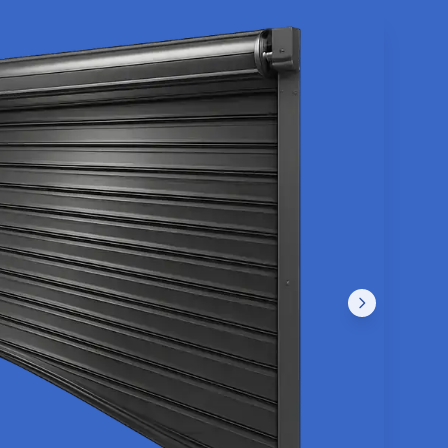
Entretien rideau
Fabrication rideau
métallique Léguevin
métallique Léguevin