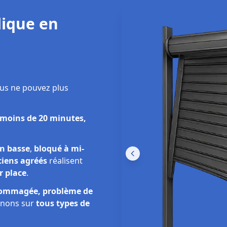
métallique Léguevin
ique en
us ne pouvez plus
 moins de 20 minutes,
on basse
,
bloqué à mi-