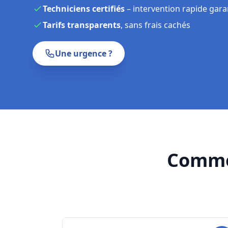
hauteur
ou qu'il
refuse de descendre
, nos
techni
un
diagnostic rapide
et assurent la
réparation su
Lames cassées, moteur défectueux, serrure en
manivelle
ou
tentative d'effraction
: nous interv
pannes
.
Techniciens certifiés
– intervention rapide gara
Tarifs transparents
, sans frais cachés
Une urgence ?