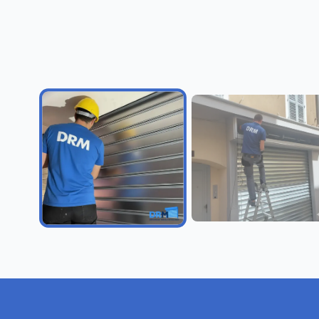
Dépannage rideau mé
Léguevin
24/7
30 min
Dépannage professionnel réalisé 
Disponible
Chez Vous
établissement local certifiée pou
fermeture en métal.
Découvrir ce service