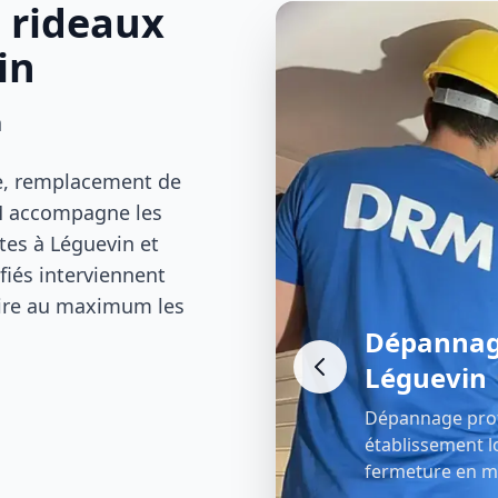
s rideaux
in
n
le, remplacement de
RM accompagne les
tes à Léguevin et
fiés interviennent
uire au maximum les