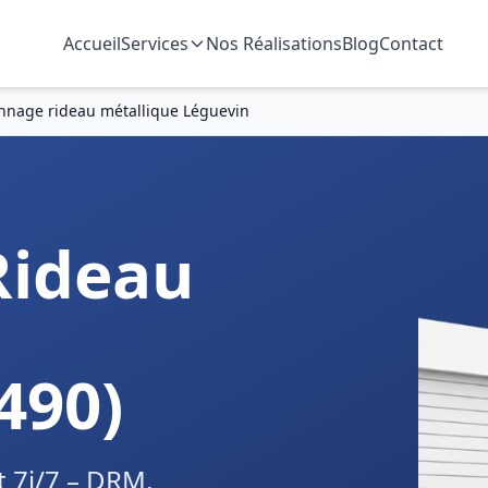
Accueil
Services
Nos Réalisations
Blog
Contact
nage rideau métallique Léguevin
Rideau
490)