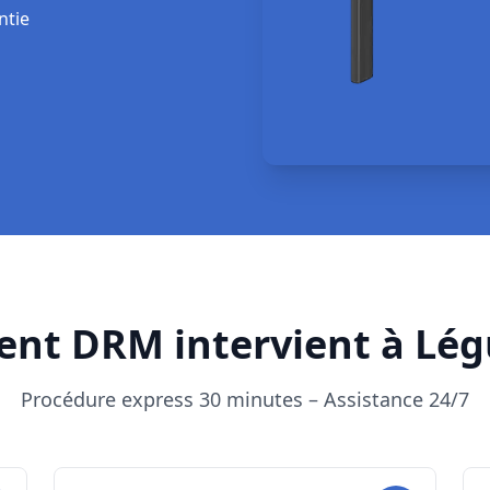
ciens agréés
réalisent
r place
.
dommagée, problème de
enons sur
tous types de
ntie