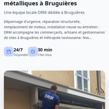
métalliques à Bruguières
Une équipe locale DRM dédiée à Bruguières
Dépannage d'urgence, réparation structurelle,
remplacement de moteur, installation neuve ou entretien :
DRM accompagne les commerçants, artisans et gestionnaires
de sites à Bruguières et métropole toulousaine. Nos
techniciens certifiés interviennent avec un stock de pièces
important pour réduire au maximum les immobilisations.
24/7
30 min
Disponible
Chez Vous