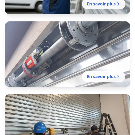
En savoir plus
Motorisation rideau métallique
Bruguières
Motorisation de votre rideau manuel existant
réalisée par notre établissement local pour
plus de confort et de sécurité.
En savoir plus
Installation rideau métallique
Bruguières
Installation professionnelle de fermeture en