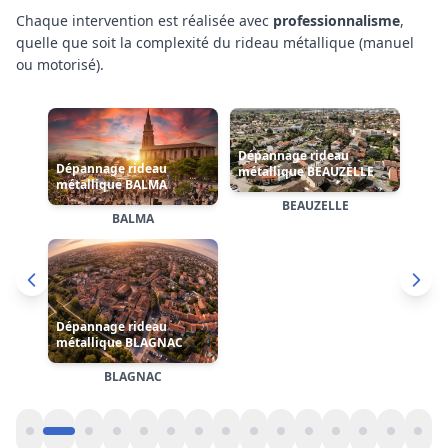
Chaque intervention est réalisée avec
professionnalisme
,
quelle que soit la complexité
du rideau métallique (manuel
Dépannage rideau
Dépannage rideau
ou motorisé)
.
métallique CASTANET-
métallique
TOLOSAN
CASTELGINEST
Dépannage rideau
métallique COLOMIERS
CASTANET-TOLOSAN
CASTELGINEST
COLOMIERS
Cliquez sur une carte pour accéder à la page dédiée de
l'arrondissement