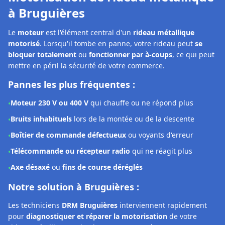
Bruits inhabituels
lors de la montée ou de la descente
•
Boîtier de commande défectueux
ou voyants d'erreur
•
Télécommande ou récepteur radio
qui ne réagit plus
•
Axe désaxé
ou
fins de course déréglés
•
Notre solution à Bruguières :
Les techniciens
DRM Bruguières
interviennent rapidement
pour
diagnostiquer et réparer la motorisation
de votre
rideau métallique. Selon la panne constatée, nous pouvons :
Effectuer un
réglage précis
des fins de course et du boîtier
•
Procéder à une
remise en état complète
du système
•
Remplacer le moteur
avec des pièces conformes et
•
garanties 2 ans
Diagnostic moteur