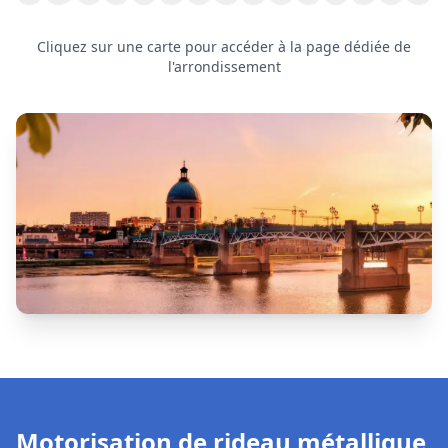
Motorisation de rideau métallique
à
Bruguières
Le
moteur
est l'élément central d'un
rideau métallique
motorisé
. Lorsqu'il tombe en panne, votre rideau peut
se
bloquer totalement
ou
fonctionner par à-coups
, ce qui peut
mettre en péril la sécurité de votre commerce.
Pannes les plus fréquentes :
Moteur 230 V ou 400 V
qui chauffe ou ne répond plus
•