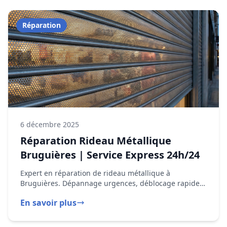
6 décembre 2025
Réparation Rideau Métallique
Bruguières | Service Express 24h/24
Expert en réparation de rideau métallique à
Bruguières. Dépannage urgences, déblocage rapide,
moteur en panne. Intervention Capitole, Minimes,
En savoir plus
Rangueil 05 82 95 14 44
Installation