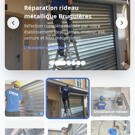
Réparation rideau
métallique Bruguières
Réfection complète réalisée par notre
établissement local : lames, moteur, axe,
serrure et tous mécanismes.
Découvrir ce service
Installation rideau
métallique
Dépannage rideau
Réparation rideau
Bruguières
métallique
métallique
Bruguières
Bruguières