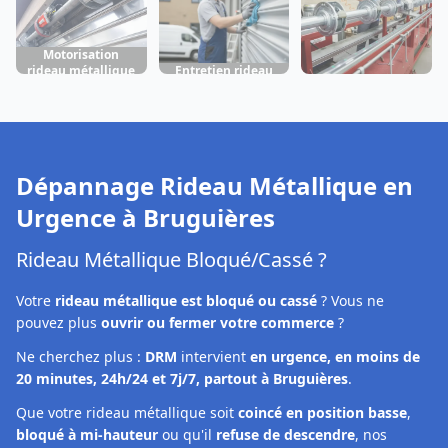
Motorisation
rideau métallique
Entretien rideau
Fabrication rideau
Bruguières
métallique
métallique
Bruguières
Bruguières
Dépannage Rideau Métallique en
Urgence à
Bruguières
Rideau Métallique Bloqué/Cassé ?
Votre
rideau métallique est bloqué ou cassé
? Vous ne
pouvez plus
ouvrir ou fermer votre commerce
?
Ne cherchez plus :
DRM
intervient
en urgence, en moins de
20 minutes, 24h/24 et 7j/7, partout à Bruguières
.
Que votre rideau métallique soit
coincé en position basse
,
bloqué à mi-hauteur
ou qu'il
refuse de descendre
, nos