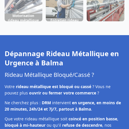
Motorisation
rideau métallique
Entretien rideau
Fabrication rideau
Balma
métallique Balma
métallique Balma
Dépannage Rideau Métallique en
Urgence à
Balma
Rideau Métallique Bloqué/Cassé ?
Votre
rideau métallique est bloqué ou cassé
? Vous ne
pouvez plus
ouvrir ou fermer votre commerce
?
Ne cherchez plus :
DRM
intervient
en urgence, en moins de
20 minutes, 24h/24 et 7j/7, partout à Balma
.
Que votre rideau métallique soit
coincé en position basse
,
bloqué à mi-hauteur
ou qu'il
refuse de descendre
, nos