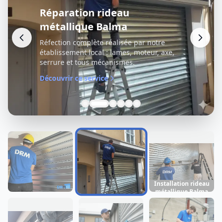
Réparation rideau
métallique Balma
Réfection complète réalisée par notre
établissement local : lames, moteur, axe,
serrure et tous mécanismes.
Découvrir ce service
Installation rideau
métallique Balma
Dépannage rideau
Réparation rideau
métallique Balma
métallique Balma