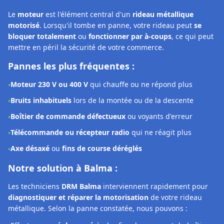
Boîtier de commande défectueux
ou voyants d'erreur
•
Télécommande ou récepteur radio
qui ne réagit plus
•
Axe désaxé
ou
fins de course déréglés
•
Notre solution à Balma :
Les techniciens
DRM Balma
interviennent rapidement pour
diagnostiquer et réparer la motorisation
de votre rideau
métallique. Selon la panne constatée, nous pouvons :
Effectuer un
réglage précis
des fins de course et du boîtier
•
Procéder à une
remise en état complète
du système
•
Remplacer le moteur
avec des pièces conformes et
•
garanties 2 ans
Diagnostic moteur