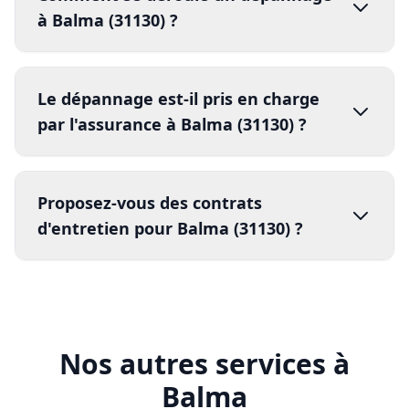
Proposez-vous des contrats
dégâts climatiques
assurance
4.
d'entretien pour Balma (31130) ?
rapport d'intervention
facture détaillée
contrats d'entretien annuels
5.
compte rendu détaillé
80% les risques de panne
Nos autres services à
Balma