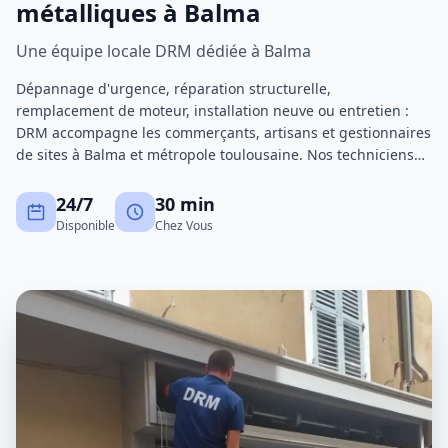
métalliques à Balma
Une équipe locale DRM dédiée à Balma
Dépannage d'urgence, réparation structurelle,
remplacement de moteur, installation neuve ou entretien :
DRM accompagne les commerçants, artisans et gestionnaires
de sites à Balma et métropole toulousaine. Nos techniciens
certifiés interviennent avec un stock de pièces important
pour réduire au maximum les immobilisations.
24/7
30 min
Disponible
Chez Vous