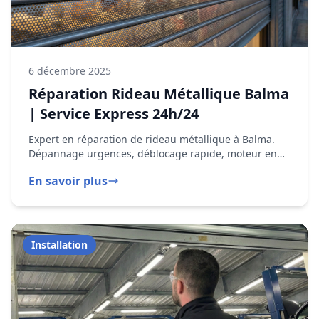
Dépannage urgences, déblocage rapide, moteur en
panne. Intervention Capitole, Minimes, Rangueil 05 82
En savoir plus
95 14 44
Installation
6 décembre 2025
Installation rideau métallique Balma
Intervention rapide à Balma. Devis gratuit 24h/24.
En savoir plus