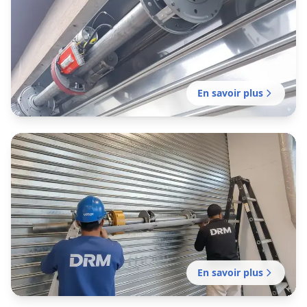
Balma
Motorisation de votre rideau manuel existant
réalisée par notre établissement local pour
plus de confort et de sécurité.
En savoir plus
Installation rideau métallique
Balma
Installation professionnelle de fermeture en
métal pour commerce, entrepôt ou local
professionnel par notre établissement local.