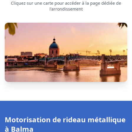
Motorisation de rideau métallique
à
Balma
Le
moteur
est l'élément central d'un
rideau métallique
motorisé
. Lorsqu'il tombe en panne, votre rideau peut
se
bloquer totalement
ou
fonctionner par à-coups
, ce qui peut
mettre en péril la sécurité de votre commerce.
Pannes les plus fréquentes :
Moteur 230 V ou 400 V
qui chauffe ou ne répond plus
•
Bruits inhabituels
lors de la montée ou de la descente
•