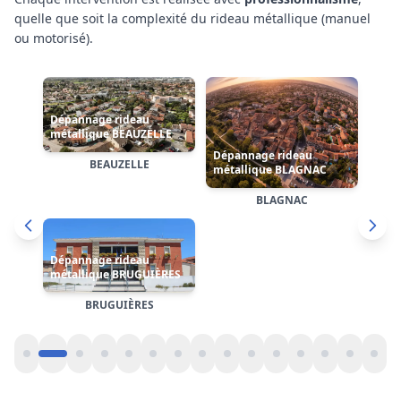
quelle que soit la complexité
du rideau métallique (manuel
Dépannage rideau
Dépannage rideau
ou motorisé)
.
métallique CASTANET-
métallique
TOLOSAN
CASTELGINEST
Dépannage rideau
métallique COLOMIERS
CASTANET-TOLOSAN
CASTELGINEST
COLOMIERS
Cliquez sur une carte pour accéder à la page dédiée de
l'arrondissement